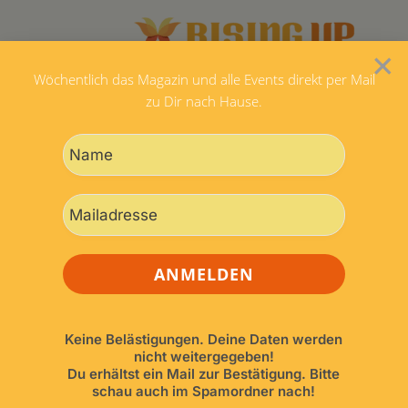
×
Wöchentlich das Magazin und alle Events direkt per Mail
zu Dir nach Hause.
Diese Veranstaltung hat bereits stattgefunden.
SHADOW SANCTUARY – 5Rhythmen-
Halloween-Shadow-Tagesworkshop mit
Tim Barnes
1. Nov.. 2025, 11:00
-
18:30
Keine Belästigungen. Deine Daten werden
nicht weitergegeben!
Du erhältst ein Mail zur Bestätigung. Bitte
schau auch im Spamordner nach!