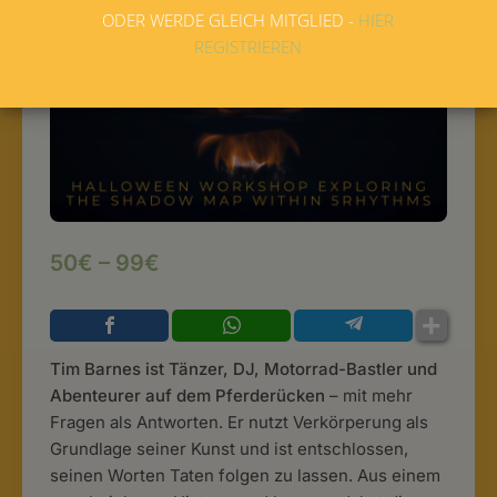
ODER WERDE GLEICH MITGLIED -
HIER
REGISTRIEREN
50€ – 99€
Tim Barnes ist Tänzer, DJ, Motorrad-Bastler und
Abenteurer auf dem Pferderücken
– mit mehr
Fragen als Antworten. Er nutzt Verkörperung als
Grundlage seiner Kunst und ist entschlossen,
seinen Worten Taten folgen zu lassen. Aus einem